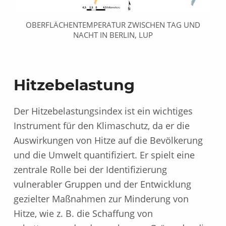
b
e
OBERFLÄCHENTEMPERATUR ZWISCHEN TAG UND
NACHT IN BERLIN, LUP
l
a
Hitzebelastung
s
Der Hitzebelastungsindex ist ein wichtiges
t
Instrument für den Klimaschutz, da er die
u
Auswirkungen von Hitze auf die Bevölkerung
und die Umwelt quantifiziert. Er spielt eine
n
zentrale Rolle bei der Identifizierung
g
vulnerabler Gruppen und der Entwicklung
gezielter Maßnahmen zur Minderung von
_
Hitze, wie z. B. die Schaffung von