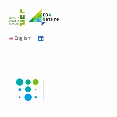
EO4Nature
English